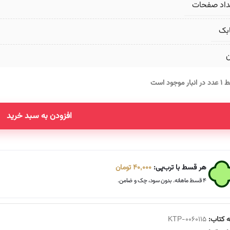
داد صفحات
بک
ن
انبار موجود است
افزودن به سبد خرید
Altern
هر قسط با ترب‌پی:
40,000
تومان
۴ قسط ماهانه. بدون سود، چک و ضامن.
 کتاب:
KTP-0060115