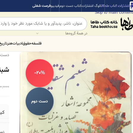
Skip to navigation
انتشارات کتاب طه
کاتالوگ انتشارات
کتاب دست دوم
فیدیبو
فرصت شغلی
Skip to main content
در همهٔ گروه‌ها
فلسفه
حقوق
ادبیات
هنر
تاریخ
دست 
شبن
-20%
0,000
دست دوم
کی
نو