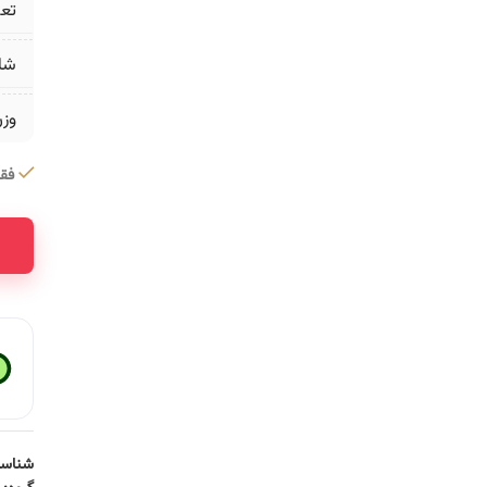
تع
شا
وز
فقط 1 عدد در 
ative:
شناسه