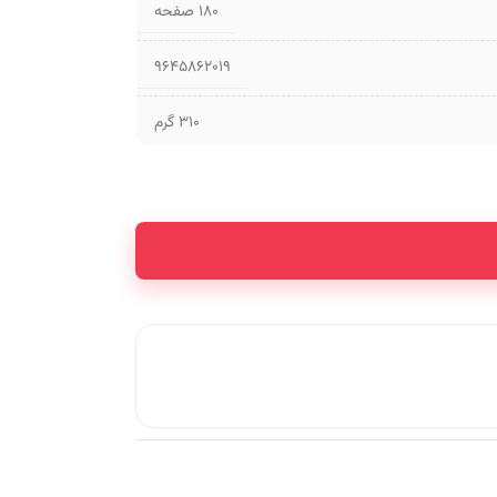
۱۸۰ صفحه
9645862019
310 گرم