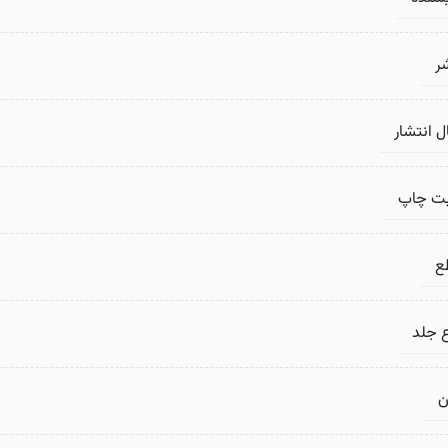
ر
 انتشار
بت چاپ
ع
 جلد
ن