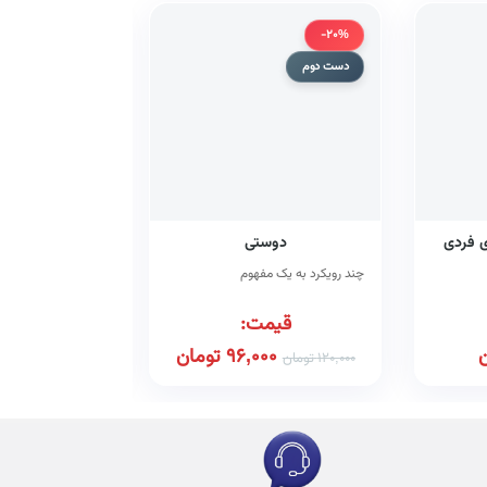
-20%
دست دوم
دست دوم
ی فردی
دوستی
چکیده مقالات 
فناوری 
چند رویکرد به یک مفهوم
قیمت:
قیم
ن
96,000
تومان
195,000
120,000
تومان