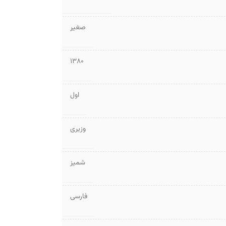
صغیر
1380
اول
وزیری
شمیز
فارسی