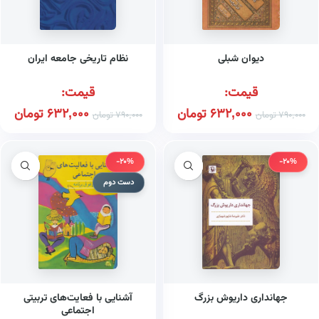
دیوان شبلی
نظام تاریخی جامعه ایران
قیمت:
قیمت:
632,000
تومان
632,000
تومان
790,000
تومان
790,000
تومان
-20%
-20%
دست دوم
جهانداری داریوش بزرگ
آشنایی با فعایت‌های تربیتی
اجتماعی