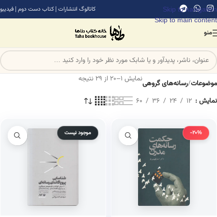
Skip to navigation
کاتالوگ انتشارات
|
کتاب دست دوم
|
فیدیبو
Skip to main content
منو
نمایش 1–20 از 29 نتیجه
موضوعات
/
رسانه‌های گروهی
نمایش
12
24
36
60
-20%
موجود نیست