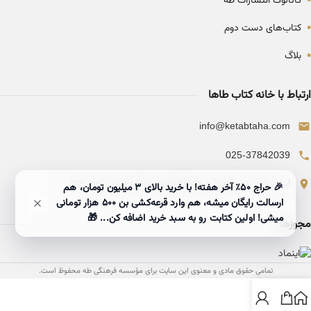
•
کاتالوگ انتشارات طه
•
کتاب‌های دست دوم
•
بلاگ
ارتباط با خانه کتاب طاها
info@ketabtaha.com
025-37842039
ایران، قم، بلوار معلم، مجتمع ناشران، طبقه سوم، واحد ۳۱۴
🎉 حراج ۵۰٪ آخر هفته! با خرید بالای 3 میلیون تومان، هم
ارسالت رایگان میشه، هم وارد قرعه‌کشی بن ۵۰۰ هزار تومانی
میشی! اولین کتابت رو به سبد خرید اضافه کن... 🎁
مجوزها
تمامی حقوق مادی و معنوی این سایت برای مؤسسه فرهنگی طه محفوظ است.