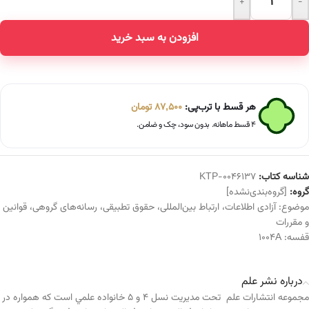
+
-
Alternative:
افزودن به سبد خرید
هر قسط با ترب‌پی:
87,500
تومان
۴ قسط ماهانه. بدون سود، چک و ضامن.
شناسه کتاب:
KTP-0046137
گروه:
[گروه‌بندی‌نشده]
موضوع:
آزادی اطلاعات
،
ارتباط بین‌المللی
،
حقوق تطبیقی
،
رسانه‌های گروهی
،
قوانین
و مقررات
قفسه:
1004A
درباره نشر علم
مجموعه انتشارات علم تحت مديريت نسل 4 و 5 خانواده علمي است كه همواره در