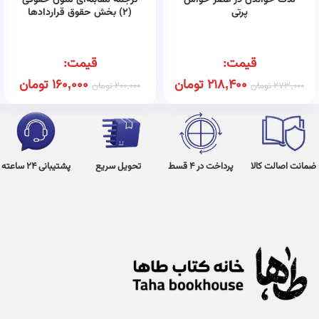
لذت خواندن در عصر حواس
ترجمه مقابله‌ای متون حقوقی
پرتی
(۲) بخش حقوق قراردادها
همراه با واژه‌نامه، تلفظ واژگان و
تمامی نمونه سوالات امتحانی
پایان ترم و پاسخ تشریحی آن‌ها
قیمت:
قیمت:
218,400
تومان
160,000
تومان
273,000
تومان
200,000
تومان
ضمانت اصالت کالا
پرداخت در 4 قسط
تحویل سریع
پشتیبانی 24 ساعته