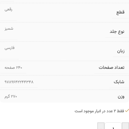
رقعی
قطع
شمیز
نوع جلد
فارسی
زبان
تعداد صفحات
۲۴۰ صفحه
شابک
9789642244348
وزن
270 گرم
فقط 2 عدد در انبار موجود است