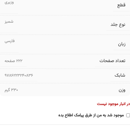
وزیری
قطع
شمیز
نوع جلد
فارسی
زبان
تعداد صفحات
۲۲۲ صفحه
شابک
9786223240836
وزن
330 گرم
در انبار موجود نیست
موجود شد به من از طرق پیامک اطلاع بده