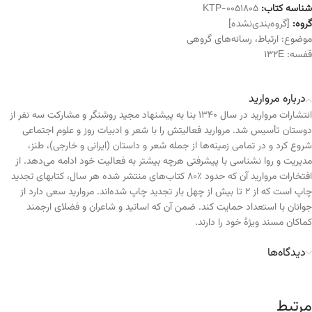
شناسه کتاب:
KTP-0051805
گروه:
[گروه‌بندی‌نشده]
موضوع:
ارتباط
،
رسانه‌های گروهی
قفسه:
132E
درباره مروارید
انتشارات مروارید در سال ۱۳۴۰ بنا به پیشنهاد مجید روشنگر و مشارکت سه نفر از
دوستان تأسیس شد. مروارید فعالیتش را با شعر و ادبیات روز و علوم اجتماعی
شروع کرد و در تمامی زمینه‌ها از جمله شعر و داستان (ایرانی و خارجی)، طنز،
مدیریت و روا نشناسی با پیشرفتی هرچه بیشتر به فعالیت خود ادامه می‌دهد. از
افتخارات مروارید آن که حدود ٪۸۰ کتاب‌های منتشر شده هر سال، کتابهای تجدید
چاپ است که از ۲ تا بیش از چهل بار تجدید چاپ شده‌اند. مروارید سعی دارد از
جوانان با استعداد حمایت کند. ضمن آن که اساتید و شاعران و فضلای ارجمند
کماکان مسند ویژهٔ خود را دارند.
دیدگاه‌ها
مرتبط