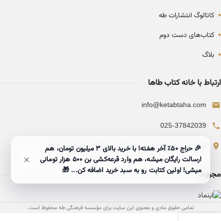
•
کاتالوگ انتشارات طه
•
کتاب‌های دست دوم
•
بلاگ
ارتباط با خانه کتاب طاها
info@ketabtaha.com
025-37842039
ایران، قم، بلوار معلم، مجتمع ناشران، طبقه سوم، واحد ۳۱۴
🎉 حراج ۵۰٪ آخر هفته! با خرید بالای 3 میلیون تومان، هم
ارسالت رایگان میشه، هم وارد قرعه‌کشی بن ۵۰۰ هزار تومانی
میشی! اولین کتابت رو به سبد خرید اضافه کن... 🎁
مجوزها
تمامی حقوق مادی و معنوی این سایت برای مؤسسه فرهنگی طه محفوظ است.