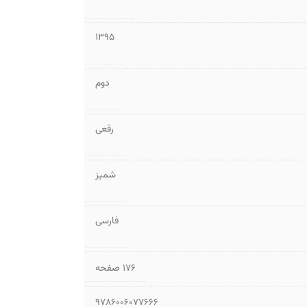
1395
دوم
رقعی
شمیز
فارسی
۱۷۶ صفحه
9786006077666