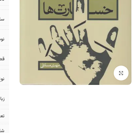
سال
نو
قط
برای بزرگنمایی کلیک کنید
نوع
زبا
تع
شا