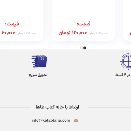
و
ا
قیمت:
قیمت:
120,000
تومان
60,000
150,000
تومان
75,000
تومان
 قسط
تحویل سریع
ارتباط با خانه کتاب طاها
info@ketabtaha.com