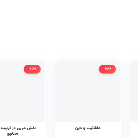
-20%
-20%
عقلانیت و دین
نقش مربی در تربیت 
معنوی