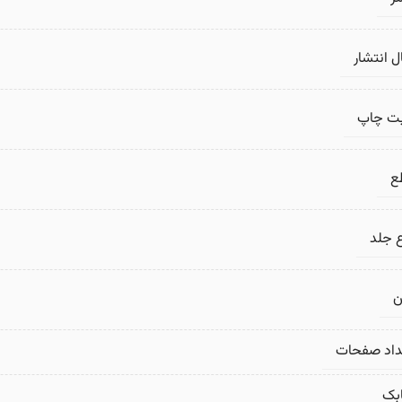
 انتشار
بت چاپ
ع
 جلد
ن
داد صفحات
بک