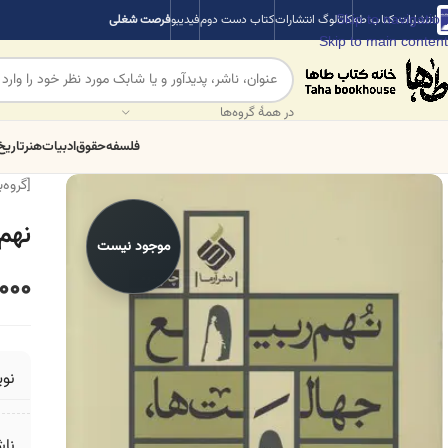
Skip to navigation
انتشارات کتاب طه
کاتالوگ انتشارات
کتاب دست دوم
فیدیبو
فرصت شغلی
Skip to main content
در همهٔ گروه‌ها
فلسفه
حقوق
ادبیات
هنر
تاریخ
[گروه‌
نهم
موجود نیست
000
نو
ناش