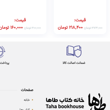
همراه با واژه‌نامه، تلفظ واژگان 
تمامی نمونه سوالات امتحانی
پایان ترم و پاسخ تشریحی آن‌ه
قیمت:
قیمت:
218,400
تومان
160,000
تومان
273,000
تومان
200,000
تومان
ضمانت اصالت کالا
پرداخت در 4
صفحات
•
خانه
•
کتاب‌ها