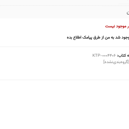
ن
ار موجود نیست
جود شد به من از طرق پیامک اطلاع بده
 کتاب:
KTP-0004406
[گروه‌بندی‌نشده]