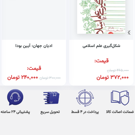
شکل‌گیری علم اسلامی
ادیان جهان: آیین بودا
قیمت:
قیمت:
465,000
تومان
372,000
تومان
240,000
تومان
300,000
تومان
ضمانت اصالت کالا
پرداخت در 4 قسط
تحویل سریع
پشتیبانی 24 ساعته