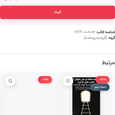
ثبت
شناسه کتاب:
KTP-0006082
گروه:
[گروه‌بندی‌نشده]
مرتبط
-20%
-20%
دست دوم