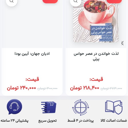
لذت خواندن در عصر حواس
ادیان جهان: آیین بودا
پرتی
قیمت:
قیمت:
218,400
تومان
240,000
تومان
273,000
تومان
300,000
تومان
ضمانت اصالت کالا
پرداخت در 4 قسط
تحویل سریع
پشتیبانی 24 ساعته