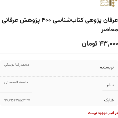
عرفان پژوهی کتاب‌شناسی ۴۰۰ پژوهش عرفانی
معاصر
43,000
تومان
محمدرضا یوسفی
نویسنده
جامعه المصطفی
ناشر
شابک
9789641955337
در انبار موجود نیست