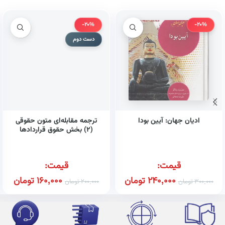
-20%
-20%
دست دوم
ادیان جهان: آیین بودا
ترجمه مقابله‌ای متون حقوقی
(۲) بخش حقوق قراردادها
همراه با واژه‌نامه، تلفظ واژگان و
تمامی نمونه سوالات امتحانی
پایان ترم و پاسخ تشریحی آن‌ها
قیمت:
قیمت:
240,000
تومان
160,000
تومان
300,000
تومان
200,000
تومان