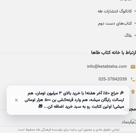
•
کاتالوگ انتشارات طه
•
کتاب‌های دست دوم
•
بلاگ
ارتباط با خانه کتاب طاها
info@ketabtaha.com
025-37842039
ایران، قم، بلوار معلم، مجتمع ناشران، طبقه سوم، واحد ۳۱۴
🎉 حراج ۵۰٪ آخر هفته! با خرید بالای 3 میلیون تومان، هم
ارسالت رایگان میشه، هم وارد قرعه‌کشی بن ۵۰۰ هزار تومانی
میشی! اولین کتابت رو به سبد خرید اضافه کن... 🎁
مجوزها
تمامی حقوق مادی و معنوی این سایت برای مؤسسه فرهنگی طه محفوظ است.