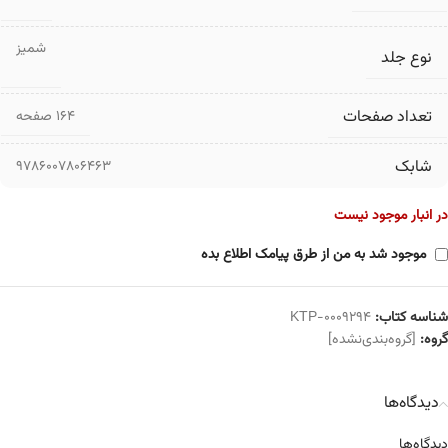
شمیز
نوع جلد
تعداد صفحات
۱۶۴ صفحه
شابک
9786007806463
در انبار موجود نیست
موجود شد به من از طرق پیامک اطلاع بده
شناسه کتاب:
KTP-0009294
گروه:
[گروه‌بندی‌نشده]
دیدگاه‌ها
دیدگاه‌ها