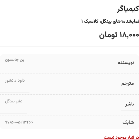
کیمیاگر
نمایشنامه‌های بیدگل، کلاسیک ۱
18,000
تومان
بن جانسون
نویسنده
داود دانشور
مترجم
نشر بیدگل
ناشر
شابک
9786005193466
در انبار موجود نیست