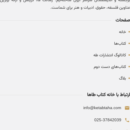
برجسته و اندیشمندان سراسر ایران ساخته‌ایم. رسالت ما، گزینش و ارائه برترین
عناوین فلسفه، حقوق، ادبیات و هنر برای شماست.
صفحات
•
خانه
•
کتاب‌ها
•
کاتالوگ انتشارات طه
•
کتاب‌های دست دوم
•
بلاگ
ارتباط با خانه کتاب طاها
info@ketabtaha.com
025-37842039