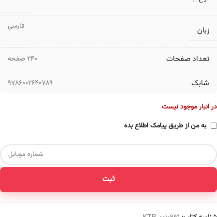
فارسی
زبان
تعداد صفحات
۲۴۰ صفحه
شابک
9786002640789
در انبار موجود نیست
به من از طریق پیامک اطلاع بده
ثبت