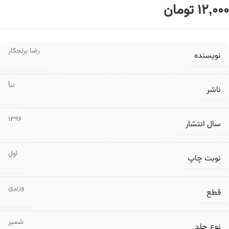
12,000
تومان
رضا برنجکار
نویسنده
نبأ
ناشر
1396
سال انتشار
اول
نوبت چاپ
وزیری
قطع
شمیز
نوع جلد