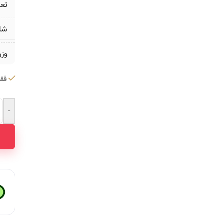
تع
شا
وز
فقط 2 عدد در 
-
ative: