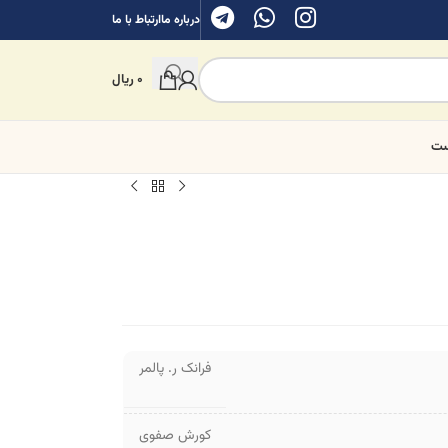
درباره ما
ارتباط با ما
0
ریال
ست
فرانک ر. پالمر
کورش صفوی