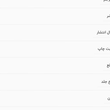
ر
 انتشار
بت چاپ
ع
 جلد
ن