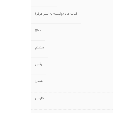
کتاب ماد (وابسته به نشر مرکز)
1400
هشتم
رقعی
شمیز
فارسی