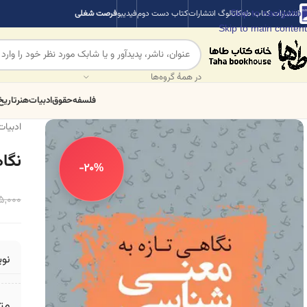
Skip to navigation
انتشارات کتاب طه
کاتالوگ انتشارات
کتاب دست دوم
فیدیبو
فرصت شغلی
Skip to main content
در همهٔ گروه‌ها
فلسفه
حقوق
ادبیات
هنر
تاریخ
ادبیات
نگا
-20%
5,000
نو
مت