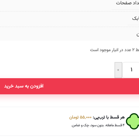
داد صفحات
بک
ن
انبار موجود است
+
Altern
افزودن به سبد خرید
هر قسط با ترب‌پی:
55,000
تومان
۴ قسط ماهانه. بدون سود، چک و ضامن.