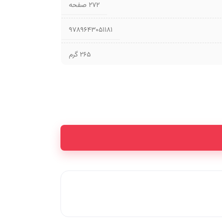
۲۷۲ صفحه
9789643051181
265 گرم