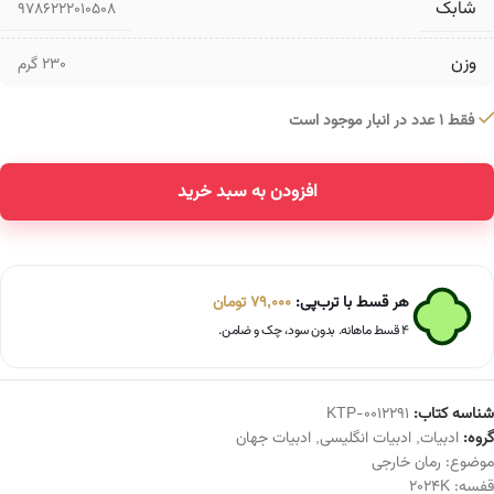
شابک
9786222010508
وزن
230 گرم
فقط 1 عدد در انبار موجود است
افزودن به سبد خرید
Alternative:
هر قسط با ترب‌پی:
79,000
تومان
۴ قسط ماهانه. بدون سود، چک و ضامن.
شناسه کتاب:
KTP-0012291
گروه:
ادبیات
,
ادبیات انگلیسی
,
ادبیات جهان
موضوع:
رمان خارجی
قفسه:
2024K