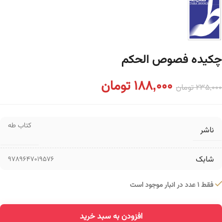
چکیده فصوص الحکم
188,000
تومان
235,000
تومان
کتاب طه
ناشر
شابک
9789647019576
فقط 1 عدد در انبار موجود است
افزودن به سبد خرید