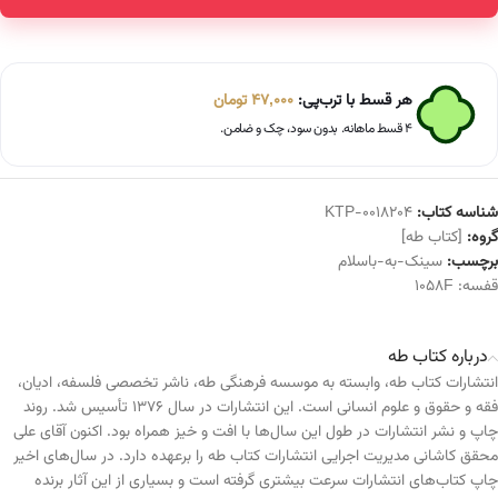
Alternative:
هر قسط با ترب‌پی:
47,000
تومان
۴ قسط ماهانه. بدون سود، چک و ضامن.
شناسه کتاب:
KTP-0018204
گروه:
[کتاب طه]
برچسب:
سینک-به-باسلام
قفسه:
1058F
درباره کتاب طه
انتشارات کتاب طه، وابسته به موسسه فرهنگی طه، ناشر تخصصی فلسفه، ادیان،
فقه و حقوق و علوم انسانی است. این انتشارات در سال ۱۳۷۶ تأسیس شد. روند
چاپ و نشر انتشارات در طول این سال‌ها با افت و خیز همراه بود. اکنون آقای علی
محقق کاشانی مدیریت اجرایی انتشارات کتاب طه را برعهده دارد. در سال‌های اخیر
چاپ کتاب‌های انتشارات سرعت بیشتری گرفته است و بسیاری از این آثار برنده