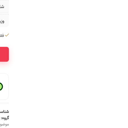
شا
وز
فقط 1 عدد در 
ative:
شناسه
گروه:
موضو