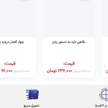
نگاهی تازه به دستور زبان
چهار گفتار درباره ز
قیمت:
قیمت:
ن
236,000
تومان
96,000
295,000
تومان
120,000
تومان
 قسط
تحویل سریع