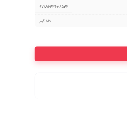
9789643638542
860 گرم