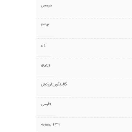
هرمس
1393
اول
وزیری
گالینگور،باروکش
فارسی
۴۳۹ صفحه