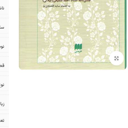
ناش
سال
نو
برای بزرگنمایی کلیک کنید
قط
نوع
زبا
تع