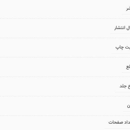
ر
 انتشار
بت چاپ
ع
 جلد
ن
داد صفحات