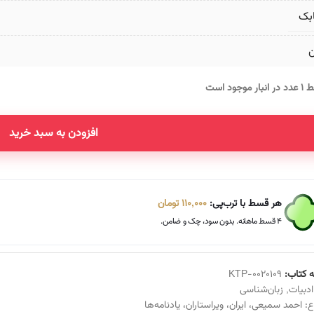
بک
ن
انبار موجود است
افزودن به سبد خرید
Altern
هر قسط با ترب‌پی:
110,000
تومان
۴ قسط ماهانه. بدون سود، چک و ضامن.
 کتاب:
KTP-0020109
ادبیات
,
زبان‌شناسی
ع:
احمد سمیعی
،
ایران
،
ویراستاران
،
یادنامه‌ها