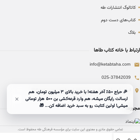
•
کاتالوگ انتشارات طه
•
کتاب‌های دست دوم
•
بلاگ
ارتباط با خانه کتاب طاها
info@ketabtaha.com
025-37842039
ایران، قم، بلوار معلم، مجتمع ناشران، طبقه سوم، واحد ۳۱۴
🎉 حراج ۵۰٪ آخر هفته! با خرید بالای 3 میلیون تومان، هم
ارسالت رایگان میشه، هم وارد قرعه‌کشی بن ۵۰۰ هزار تومانی
میشی! اولین کتابت رو به سبد خرید اضافه کن... 🎁
مجوزها
تمامی حقوق مادی و معنوی این سایت برای مؤسسه فرهنگی طه محفوظ است.