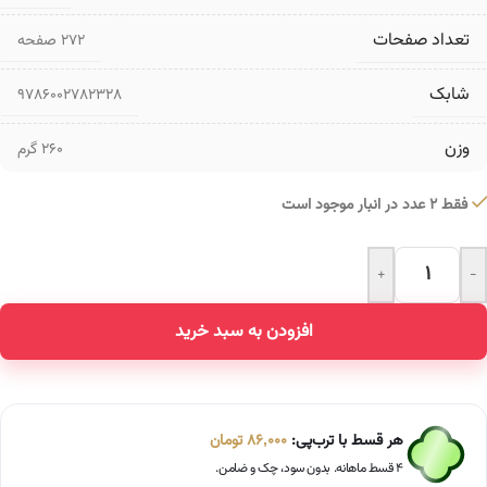
تعداد صفحات
۲۷۲ صفحه
شابک
9786002782328
وزن
260 گرم
فقط 2 عدد در انبار موجود است
+
-
Alternative:
افزودن به سبد خرید
هر قسط با ترب‌پی:
86,000
تومان
۴ قسط ماهانه. بدون سود، چک و ضامن.