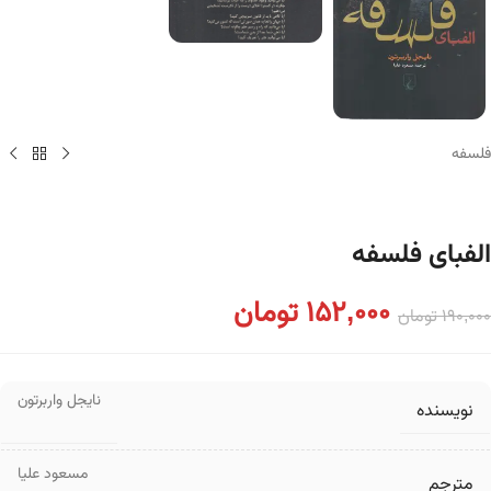
فلسفه
الفبای فلسفه
152,000
تومان
190,000
تومان
نایجل واربرتون
نویسنده
مسعود علیا
مترجم