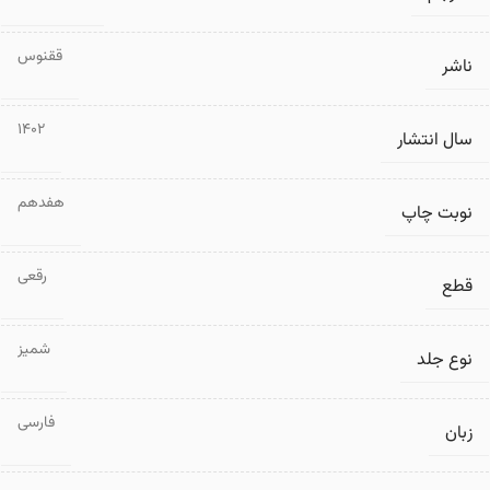
ققنوس
ناشر
1402
سال انتشار
هفدهم
نوبت چاپ
رقعی
قطع
شمیز
نوع جلد
فارسی
زبان