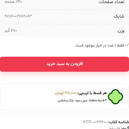
تعداد صفحات
۲۴۰ صفحه
شابک
9786002782083
وزن
270 گرم
فقط 1 عدد در انبار موجود است
افزودن به سبد خرید
Alternative:
هر قسط با ترب‌پی:
38,000
تومان
۴ قسط ماهانه. بدون سود، چک و ضامن.
شناسه کتاب:
KTP-0036400
گروه:
فلسفه