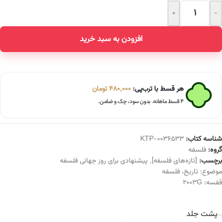
+
-
Alternative:
افزودن به سبد خرید
هر قسط با ترب‌پی:
480,000
تومان
۴ قسط ماهانه. بدون سود، چک و ضامن.
شناسه کتاب:
KTP-0036533
گروه:
فلسفه
برچسب:
[تازه‌های فلسفه]
,
پیشنهادی برای روز جهانی فلسفه
موضوع:
تاریخ
،
فلسفه
قفسه:
2003G
پشت جلد