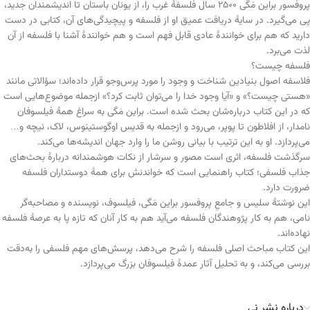
پروفسور براین مَگی ۲۵۰۰ سال فلسفهٔ غرب را، از یونان باستان تا اندیشمندان جدید،
پی می‌گیرد. در سایهٔ دریافت عمیق او از فلسفه و پیچیدگی‌های آن، کتابی در دست
دارید که هم برای خوانندهٔ عادی قابل فهم است و هم خوانندهٔ آشنا با فلسفه از آن
لذت می‌برد.
فلسفه چیست؟
فلاسفه اصول بنیادین شناخت و وجود را مورد پرس‌وجو قرار داده‌اند؛ سؤالاتی مانند
«هستی چیست؟» و «آیا وجود خدا را می‌توان ثابت کرد؟» ازجمله موضوع‌هایی است
که در این کتاب درباره‌شان بحث شده است. براین مَگی به سراغ همهٔ فیلسوفان
نامدار، از افلاطون تا پوپر، می‌رود و ازجمله به قدیس اوگوستینوس، لاک، نیچه و…
می‌پردازد. او به این ترتیب با بیانی روشن ما را وارد جهان اندیشه‌ها می‌کند.
سرگذشت فلسفه، اثری است مصور و سرشار از نکات هوشمندانه دربارهٔ بحث‌های
جذاب فلسفی؛ کتاب راهنمایی است که خواندنش برای همهٔ دوستداران فلسفه
ضرورت دارد.
این نوشتهٔ سلیس و جامعِ پروفسور براین مَگی، فیلسوف، نویسنده و مصاحبه‌گر
نامی، هم به کار پژوهندگان فلسفه می‌آید هم به کار آنان که تازه پا به عرصهٔ فلسفه
نهاده‌اند.
این کتاب مباحث اصلی فلسفه را شرح می‌دهد، پرسش‌های مهم فلسفی را به‌دقت
بررسی می‌کند، و به تحلیل آثار عمدهٔ فیلسوفان بزرگ می‌پردازد.
درباره نشر نی