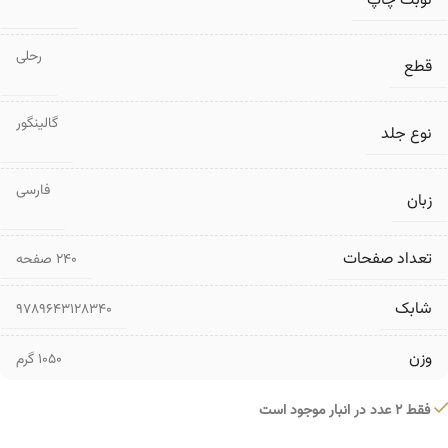
نوبت چاپ
رحلی
قطع
گالینگور
نوع جلد
فارسی
زبان
تعداد صفحات
۲۴۰ صفحه
شابک
9789643128340
وزن
1050 گرم
فقط 2 عدد در انبار موجود است