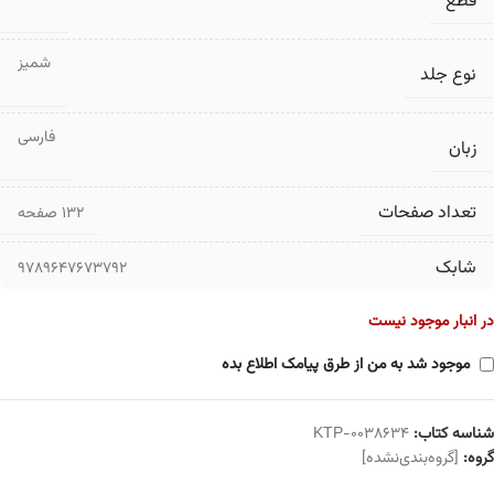
قطع
شمیز
نوع جلد
فارسی
زبان
تعداد صفحات
۱۳۲ صفحه
شابک
9789647673792
در انبار موجود نیست
موجود شد به من از طرق پیامک اطلاع بده
شناسه کتاب:
KTP-0038634
گروه:
[گروه‌بندی‌نشده]