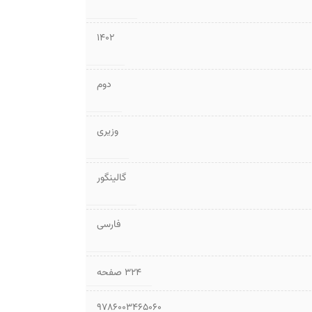
1402
دوم
وزیری
گالینگور
فارسی
۳۲۴ صفحه
9786003465060