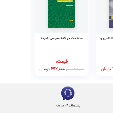
شناسی و
مصلحت در فقه سیاسی شیعه
دین، قانون و
مشر
قیمت:
قیم
تومان
312,000
تومان
00
390,000
تومان
250,000
تومان
پشتیبانی 24 ساعته