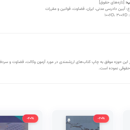
:
[تازه‌های حقوق]
ع:
آیین دادرسی مدنی
،
ایران
،
قضاوت
،
قوانین و مقررات
:
3006D
،
1006D
 1384 شروع به فعالیت نموده است و در این حوزه موفق به چاپ کتاب‌های ارزشمندی در مورد آزمون وکال
 حقوقی نموده است.
-20%
-20%