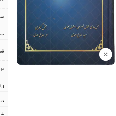
سال
نو
قط
برای بزرگنمایی کلیک کنید
نوع
زبا
تع
شا