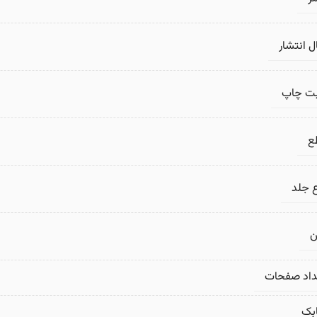
 انتشار
بت چاپ
ع
 جلد
ن
داد صفحات
بک