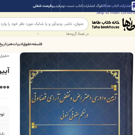
Skip to navigation
انتشارات کتاب طه
کاتالوگ انتشارات
کتاب دست دوم
فیدیبو
فرصت شغلی
Skip to main content
در همهٔ گروه‌ها
فلسفه
حقوق
ادبیات
هنر
تاریخ
حقوق
آیی
000
نو
ناش