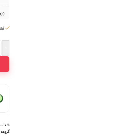
وز
فقط 2 عدد در 
-
ative:
شناسه
گروه: