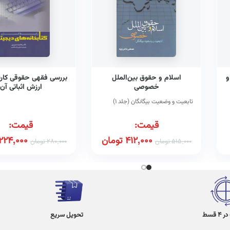
و
اسلام و حقوق بین‌الملل
بررسی فقهی حقوقی کار
خصوصی
ارزش اثباتی آن
تابعیت و وضعیت بیگانگان (جلد ۱)
قیمت:
قیمت:
412,000
تومان
224,000
515,000
تومان
280,000
تومان
 قسط
تحویل سریع