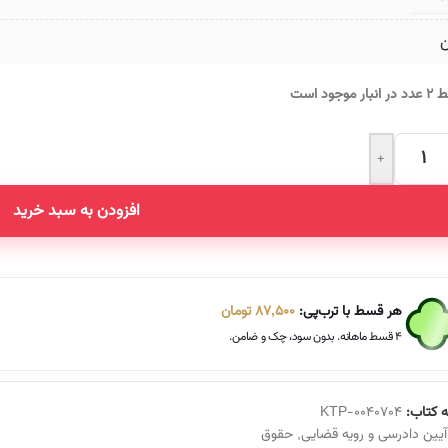
ن
انبار موجود است
+
Altern
افزودن به سبد خرید
هر قسط با ترب‌پی:
87,500
تومان
۴ قسط ماهانه. بدون سود، چک و ضامن.
 کتاب:
KTP-0040704
آیین دادرسی و رویه قضایی
,
حقوق