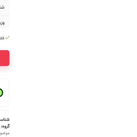
شا
وز
فقط 1 عدد در 
ative:
شناسه
گروه:
موضو