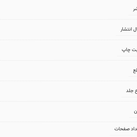
ر
 انتشار
بت چاپ
ع
 جلد
ن
داد صفحات