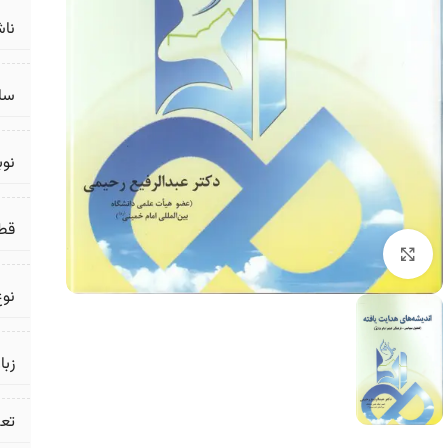
ناش
سال
نو
قط
برای بزرگنمایی کلیک کنید
نوع
زبا
تع