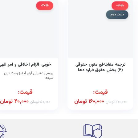
-20%
-20%
دست دوم
ترجمه مقابله‌ای متون حقوقی
خوبی، الزام اخلاقی و امر الهی
(۲) بخش حقوق قراردادها
بررسی تطبیقی آرای آدامز و متفکران
همراه با واژه‌نامه، تلفظ واژگان و
شیعه
تمامی نمونه سوالات امتحانی
پایان ترم و پاسخ تشریحی آن‌ها
قیمت:
قیمت:
160,000
تومان
40,000
تومان
200,000
تومان
50,000
تومان