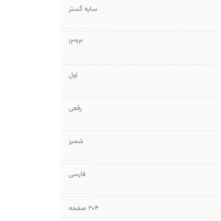
سایه گستر
1393
اول
رقعی
شمیز
فارسی
۲۰۴ صفحه