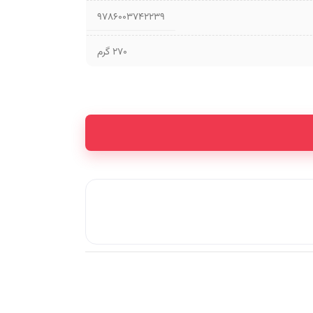
9786003742239
270 گرم