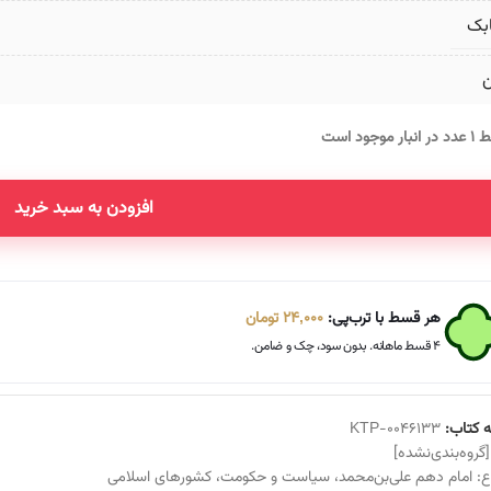
بک
ن
انبار موجود است
افزودن به سبد خرید
Altern
هر قسط با ترب‌پی:
24,000
تومان
۴ قسط ماهانه. بدون سود، چک و ضامن.
 کتاب:
KTP-0046133
[گروه‌بندی‌نشده]
ع:
امام دهم علی‌بن‌محمد
،
سیاست و حکومت
،
کشورهای اسلامی