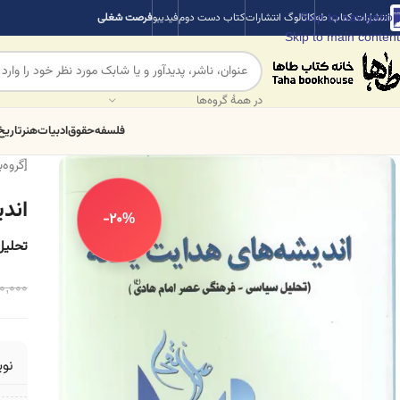
Skip to navigation
انتشارات کتاب طه
کاتالوگ انتشارات
کتاب دست دوم
فیدیبو
فرصت شغلی
Skip to main content
در همهٔ گروه‌ها
فلسفه
حقوق
ادبیات
هنر
تاریخ
[گروه‌
اند
-20%
تحلیل
0,000
نو