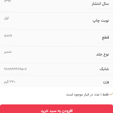
1394
سال انتشار
اول
نوبت چاپ
وزیری
قطع
شمیز
نوع جلد
شابک
9789644119507
وزن
320 گرم
فقط 1 عدد در انبار موجود است
افزودن به سبد خرید