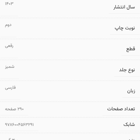
1403
سال انتشار
دوم
نوبت چاپ
رقعی
قطع
شمیز
نوع جلد
فارسی
زبان
تعداد صفحات
۲۹۰ صفحه
شابک
9786004563291