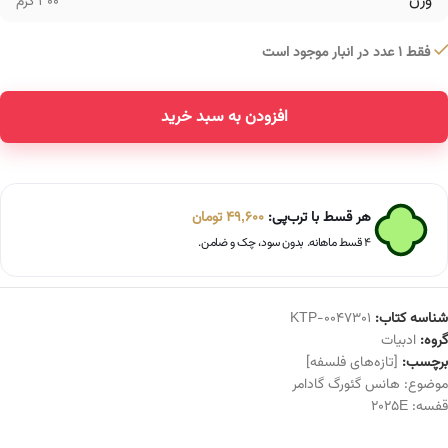
وزن
300 گرم
فقط 1 عدد در انبار موجود است
افزودن به سبد خرید
Alternative:
هر قسط با ترب‌پی:
49,600
تومان
۴ قسط ماهانه. بدون سود، چک و ضامن.
شناسه کتاب:
KTP-0047301
گروه:
ادبیات
برچسب:
[تازه‌های فلسفه]
موضوع:
هانس گئورگ گادامر
قفسه:
2025E