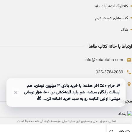
•
کاتالوگ انتشارات طه
•
کتاب‌های دست دوم
•
بلاگ
ارتباط با خانه کتاب طاها
info@ketabtaha.com
025-37842039
ایران، قم، بلوار معلم، مجتمع ناشران، طبقه سوم، واحد ۳۱۴
🎉 حراج ۵۰٪ آخر هفته! با خرید بالای 3 میلیون تومان، هم
ارسالت رایگان میشه، هم وارد قرعه‌کشی بن ۵۰۰ هزار تومانی
میشی! اولین کتابت رو به سبد خرید اضافه کن... 🎁
مجوزها
تمامی حقوق مادی و معنوی این سایت برای مؤسسه فرهنگی طه محفوظ است.