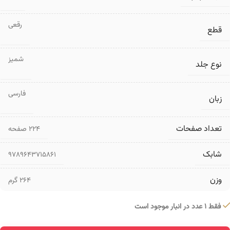
رقعی
قطع
شمیز
نوع جلد
فارسی
زبان
تعداد صفحات
۲۲۴ صفحه
شابک
9789643715861
وزن
264 گرم
فقط 1 عدد در انبار موجود است