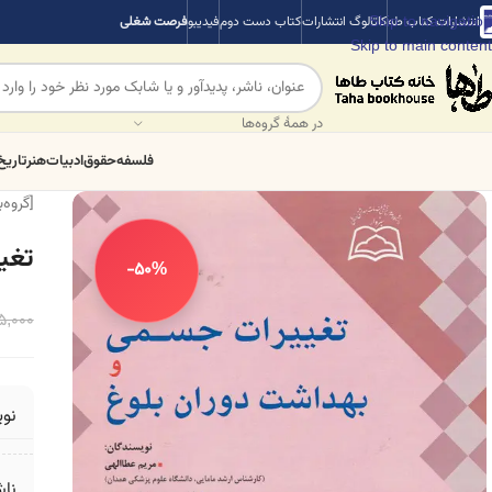
Skip to navigation
انتشارات کتاب طه
کاتالوگ انتشارات
کتاب دست دوم
فیدیبو
فرصت شغلی
Skip to main content
در همهٔ گروه‌ها
فلسفه
حقوق
ادبیات
هنر
تاریخ
[گروه‌
تغی
-50%
5,000
نو
ناش