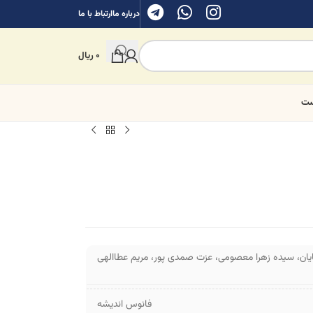
درباره ما
ارتباط با ما
0
ریال
ست
یان
،
سیده زهرا معصومی
،
عزت صمدی پور
،
مریم عطاالهی
فانوس اندیشه