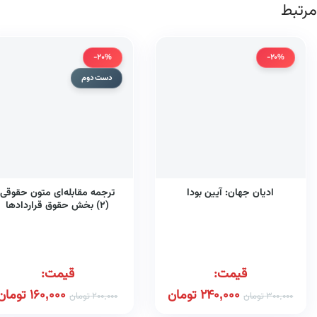
مرتبط
-20%
-20%
دست دوم
ادیان جهان: آیین بودا
ترجمه مقابله‌ای متون حقوقی
(۲) بخش حقوق قراردادها
همراه با واژه‌نامه، تلفظ واژگان 
تمامی نمونه سوالات امتحانی
پایان ترم و پاسخ تشریحی آن‌ه
قیمت:
قیمت:
240,000
تومان
160,000
تومان
300,000
تومان
200,000
تومان