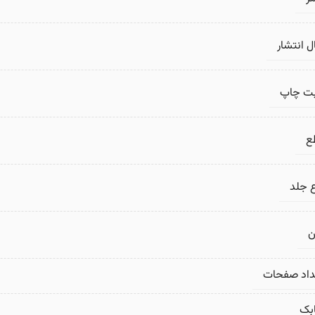
 انتشار
بت چاپ
ع
 جلد
ن
داد صفحات
بک