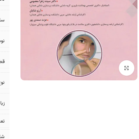
سال
نو
قط
برای بزرگنمایی کلیک کنید
نوع
زبا
تع
شا