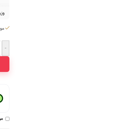
وز
موج
-
ative:
مو