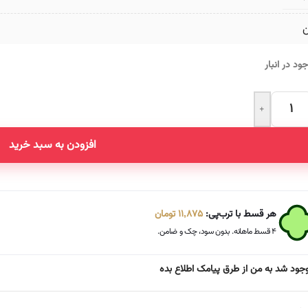
ن
ود در انبار
+
Altern
افزودن به سبد خرید
هر قسط با ترب‌پی:
11,875
تومان
۴ قسط ماهانه. بدون سود، چک و ضامن.
جود شد به من از طرق پیامک اطلاع بده