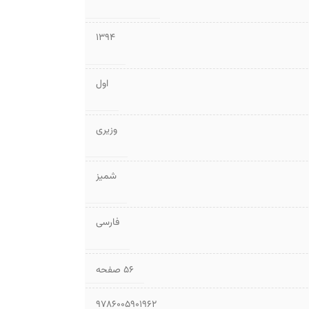
1394
اول
وزیری
شمیز
فارسی
۵۶ صفحه
9786005901962