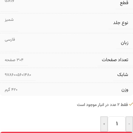
وزیری
قطع
شمیز
نوع جلد
فارسی
زبان
تعداد صفحات
۳۰۴ صفحه
شابک
9786005601480
وزن
420 گرم
فقط 2 عدد در انبار موجود است
+
-