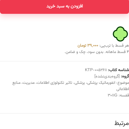
افزودن به سبد خرید
هر قسط با ترب‌پی:
39,000
تومان
۴ قسط ماهانه. بدون سود، چک و ضامن.
شناسه کتاب:
KTP-0052611
گروه:
[گروه‌بندی‌نشده]
موضوع:
انفورماتیک پزشکی
،
پزشکی
،
تاثیر تکنولوژی اطلاعات
،
مدیریت
،
منابع
اطلاعاتی
قفسه:
3011G
مرتبط