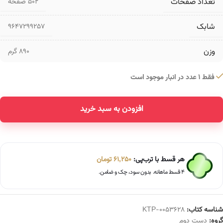
تعداد صفحات
۵۰۲ صفحه
شابک
9647299257
وزن
890 گرم
فقط 1 عدد در انبار موجود است
افزودن به سبد خرید
Alternative:
هر قسط با ترب‌پی:
61,250
تومان
۴ قسط ماهانه. بدون سود، چک و ضامن.
شناسه کتاب:
KTP-0053628
گروه:
دست دوم