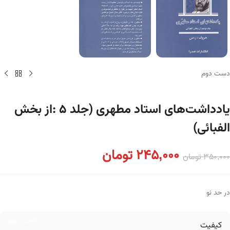
دست دوم
یادداشت‌های استاد مطهری (جلد ۵ :از بخش
الفبائی)
245,000
تومان
350,000
تومان
در حد نو
دست دوم
کیفیت