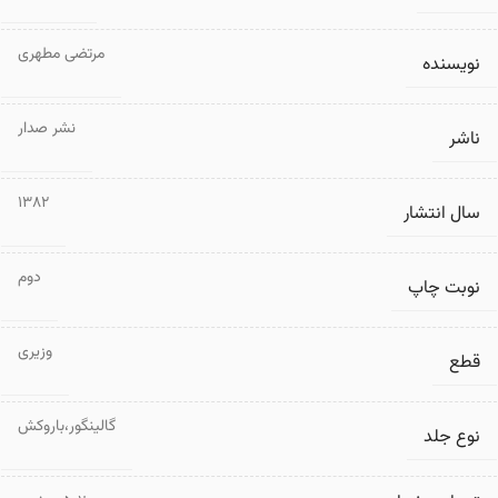
مرتضی مطهری
نویسنده
نشر صدار
ناشر
1382
سال انتشار
دوم
نوبت چاپ
وزیری
قطع
گالینگور،باروکش
نوع جلد