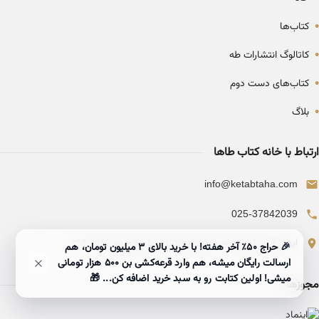
•
کتاب‌ها
•
کاتالوگ انتشارات طه
•
کتاب‌های دست دوم
•
بلاگ
ارتباط با خانه کتاب طاها
info@ketabtaha.com
025-37842039
ایران، قم، بلوار معلم، مجتمع ناشران، طبقه سوم، واحد ۳۱۴
🎉 حراج ۵۰٪ آخر هفته! با خرید بالای 3 میلیون تومان، هم
ارسالت رایگان میشه، هم وارد قرعه‌کشی بن ۵۰۰ هزار تومانی
میشی! اولین کتابت رو به سبد خرید اضافه کن... 🎁
مجوزها