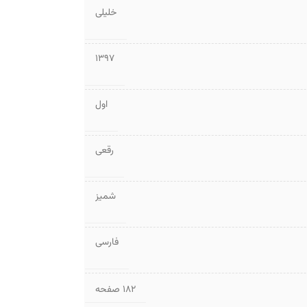
خلیلی
1397
اول
رقعی
شمیز
فارسی
۱۸۲ صفحه