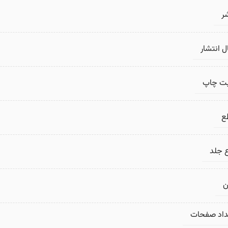
ر
 انتشار
بت چاپ
ع
 جلد
ن
داد صفحات