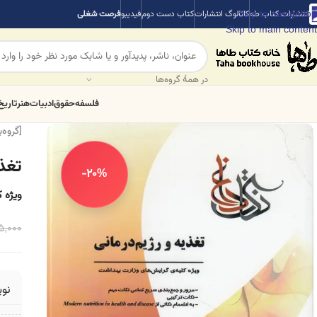
Skip to navigation
انتشارات کتاب طه
کاتالوگ انتشارات
کتاب دست دوم
فیدیبو
فرصت شغلی
Skip to main content
در همهٔ گروه‌ها
فلسفه
حقوق
ادبیات
هنر
تاریخ
[گروه‌
تغذی
-20%
ویژه 
5,000
نو