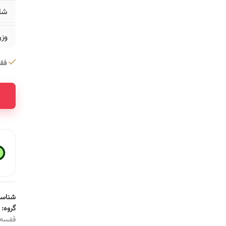
شا
وز
فقط 1 عدد در 
شناسه
گروه:
قفسه