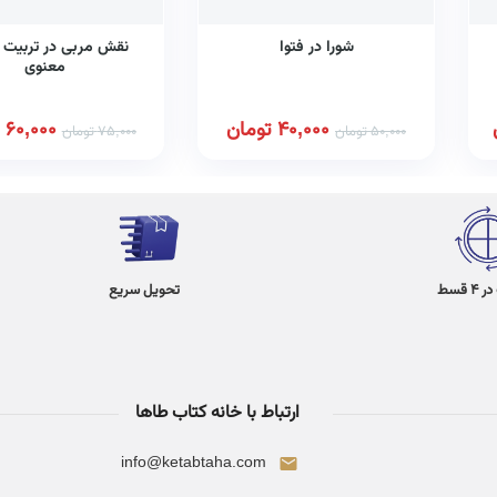
شورا در فتوا
نقش مربی در تربیت 
معنوی
40,000
تومان
60,000
50,000
تومان
75,000
تومان
 قسط
تحویل سریع
ارتباط با خانه کتاب طاها
info@ketabtaha.com