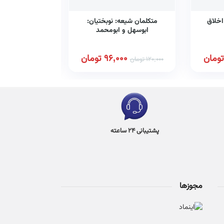
اخلاق
متکلمان شیعه: نوبختیان:
حکمت الهی 
ابوسهل و ابومحمد
تومان
96,000
تومان
00
120,000
تومان
750,000
تومان
پشتیبانی 24 ساعته
مجوزها