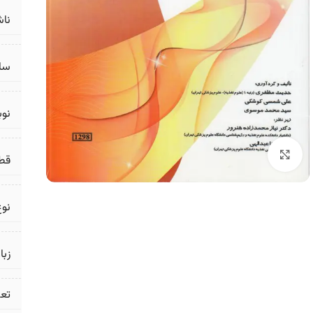
ناش
سال
نو
برای بزرگنمایی کلیک کنید
قط
نوع
زبا
تع