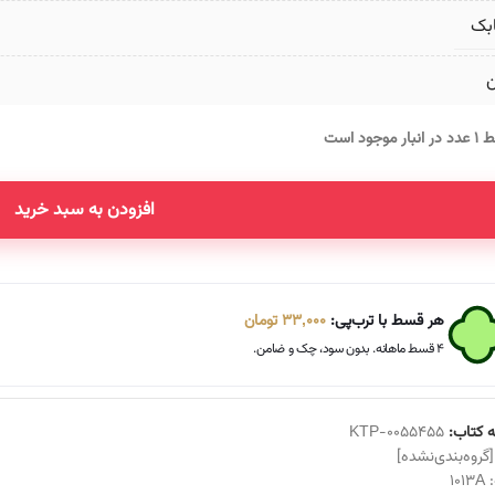
بک
ن
انبار موجود است
افزودن به سبد خرید
هر قسط با ترب‌پی:
33,000
تومان
۴ قسط ماهانه. بدون سود، چک و ضامن.
 کتاب:
KTP-0055455
[گروه‌بندی‌نشده]
:
1013A