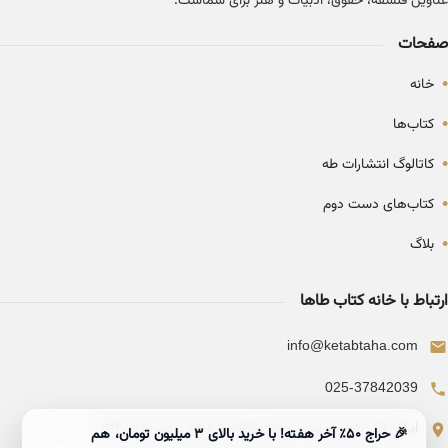
عناوین فلسفه، حقوق، ادبیات و هنر برای شماست.
صفحات
•
خانه
•
کتاب‌ها
•
کاتالوگ انتشارات طه
•
کتاب‌های دست دوم
•
بلاگ
ارتباط با خانه کتاب طاها
info@ketabtaha.com
025-37842039
ایران، قم، بلوار معلم، مجتمع ناشران، طبقه سوم، واحد ۳۱۴
🎉 حراج ۵۰٪ آخر هفته! با خرید بالای 3 میلیون تومان، هم