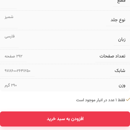
قطع
شمیز
نوع جلد
فارسی
زبان
تعداد صفحات
۲۹۲ صفحه
شابک
9786002641250
وزن
290 گرم
فقط 1 عدد در انبار موجود است
افزودن به سبد خرید
Alternative: