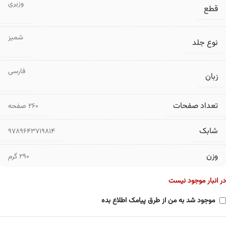
وزیری
قطع
شمیز
نوع جلد
فارسی
زبان
تعداد صفحات
۲۶۰ صفحه
شابک
9789643719814
وزن
290 گرم
در انبار موجود نیست
موجود شد به من از طرق پیامک اطلاع بده