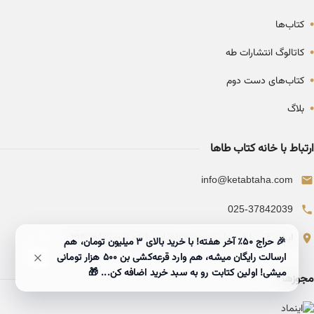
•
کتاب‌ها
•
کاتالوگ انتشارات طه
•
کتاب‌های دست دوم
•
بلاگ
ارتباط با خانه کتاب طاها
info@ketabtaha.com
025-37842039
ایران، قم، بلوار معلم، مجتمع ناشران، طبقه سوم، واحد ۳۱۴
🎉 حراج ۵۰٪ آخر هفته! با خرید بالای 3 میلیون تومان، هم
ارسالت رایگان میشه، هم وارد قرعه‌کشی بن ۵۰۰ هزار تومانی
میشی! اولین کتابت رو به سبد خرید اضافه کن... 🎁
مجوزها