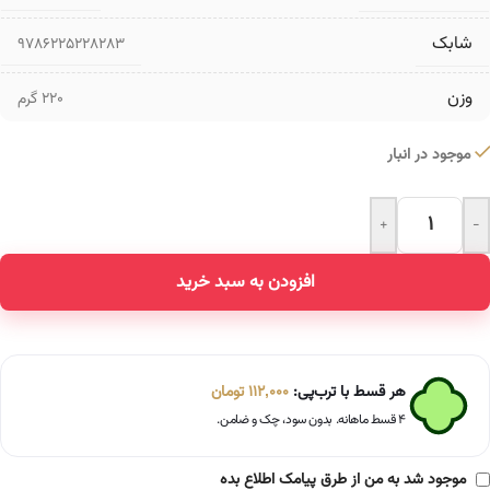
شابک
9786225228283
وزن
220 گرم
موجود در انبار
+
-
Alternative:
افزودن به سبد خرید
هر قسط با ترب‌پی:
112,000
تومان
۴ قسط ماهانه. بدون سود، چک و ضامن.
موجود شد به من از طرق پیامک اطلاع بده