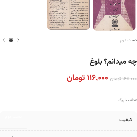
دست دوم
چه میدانم؟ بلوغ
116,000
تومان
145,000
تومان
عطف باریک
دست دوم
کیفیت