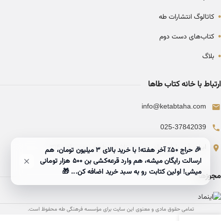
•
کاتالوگ انتشارات طه
•
کتاب‌های دست دوم
•
بلاگ
ارتباط با خانه کتاب طاها
info@ketabtaha.com
025-37842039
ایران، قم، بلوار معلم، مجتمع ناشران، طبقه سوم، واحد ۳۱۴
🎉 حراج ۵۰٪ آخر هفته! با خرید بالای 3 میلیون تومان، هم
ارسالت رایگان میشه، هم وارد قرعه‌کشی بن ۵۰۰ هزار تومانی
میشی! اولین کتابت رو به سبد خرید اضافه کن... 🎁
مجوزها
تمامی حقوق مادی و معنوی این سایت برای مؤسسه فرهنگی طه محفوظ است.