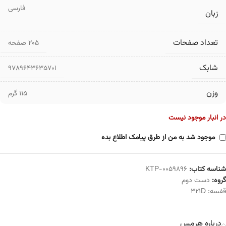
فارسی
زبان
تعداد صفحات
۲۰۵ صفحه
شابک
9789643635701
وزن
115 گرم
در انبار موجود نیست
موجود شد به من از طرق پیامک اطلاع بده
شناسه کتاب:
KTP-0059896
گروه:
دست دوم
قفسه:
321D
درباره هرمس