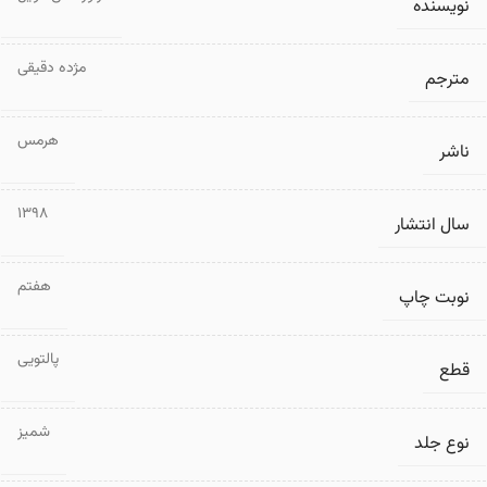
نویسنده
مژده دقیقی
مترجم
هرمس
ناشر
1398
سال انتشار
هفتم
نوبت چاپ
پالتویی
قطع
شمیز
نوع جلد