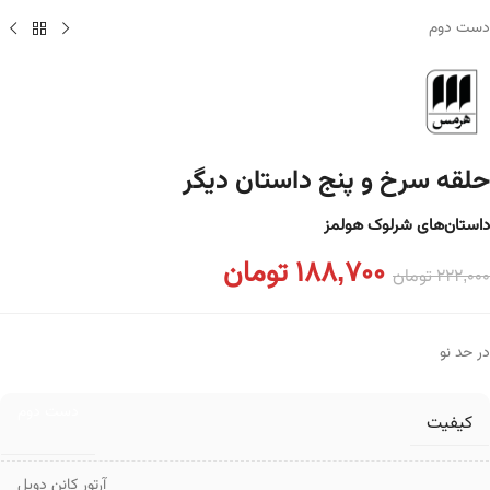
دست دوم
حلقه سرخ و پنج داستان دیگر
داستان‌های شرلوک هولمز
188,700
تومان
222,000
تومان
در حد نو
دست دوم
کیفیت
آرتور کانن دویل