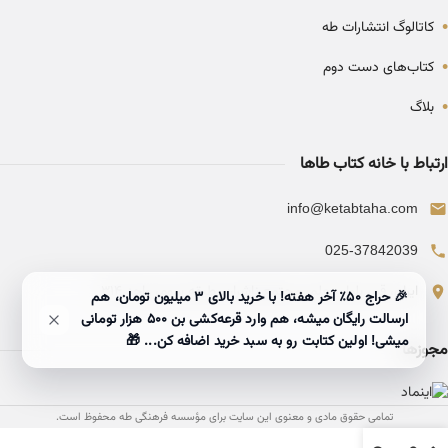
•
کاتالوگ انتشارات طه
•
کتاب‌های دست دوم
•
بلاگ
ارتباط با خانه کتاب طاها
info@ketabtaha.com
025-37842039
ایران، قم، بلوار معلم، مجتمع ناشران، طبقه سوم، واحد ۳۱۴
🎉 حراج ۵۰٪ آخر هفته! با خرید بالای 3 میلیون تومان، هم
ارسالت رایگان میشه، هم وارد قرعه‌کشی بن ۵۰۰ هزار تومانی
میشی! اولین کتابت رو به سبد خرید اضافه کن... 🎁
مجوزها
تمامی حقوق مادی و معنوی این سایت برای مؤسسه فرهنگی طه محفوظ است.