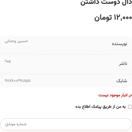
دال دوست داشتن
12,000
تومان
حسین وحدانی
نویسنده
ویدا
ناشر
شابک
9786002911858
در انبار موجود نیست
به من از طریق پیامک اطلاع بده