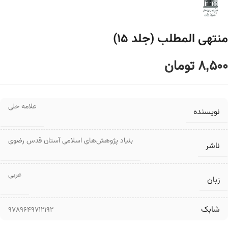
منتهی المطلب (جلد ۱۵)
8,500
تومان
علامه حلی
نویسنده
بنیاد پژوهش‌های اسلامی آستان قدس رضوی
ناشر
عربی
زبان
شابک
9789649712192