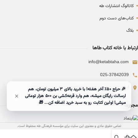
•
کاتالوگ انتشارات طه
•
کتاب‌های دست دوم
•
بلاگ
ارتباط با خانه کتاب طاها
info@ketabtaha.com
025-37842039
ایران، قم، بلوار معلم، مجتمع ناشران، طبقه سوم، واحد ۳۱۴
🎉 حراج ۵۰٪ آخر هفته! با خرید بالای 3 میلیون تومان، هم
ارسالت رایگان میشه، هم وارد قرعه‌کشی بن ۵۰۰ هزار تومانی
میشی! اولین کتابت رو به سبد خرید اضافه کن... 🎁
مجوزها
تمامی حقوق مادی و معنوی این سایت برای مؤسسه فرهنگی طه محفوظ است.