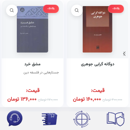
-20%
-20%
دوگانه گرایی جوهری
مشق خرد
جستارهایی در فلسفه دین
قیمت:
قیمت:
160,000
تومان
136,000
تومان
200,000
تومان
170,000
تومان