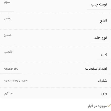
سوم
نوبت چاپ
رقعی
قطع
شمیز
نوع جلد
فارسی
زبان
تعداد صفحات
۵۸ صفحه
شابک
9789642671953
وزن
100 گرم
موجود در انبار