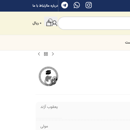
درباره ما
ارتباط با ما
0
ریال
ست
یعقوب آژند
مولی