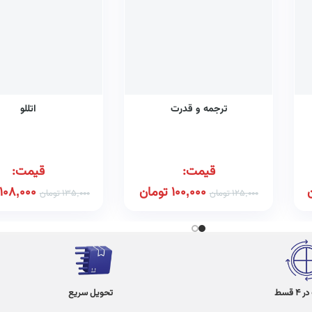
ترجمه و قدرت
اتللو
قیمت:
قیمت:
100,000
تومان
108,000
125,000
تومان
135,000
تومان
 قسط
تحویل سریع