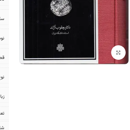
سال
نو
برای بزرگنمایی کلیک کنید
قط
نوع
زبا
تع
شا