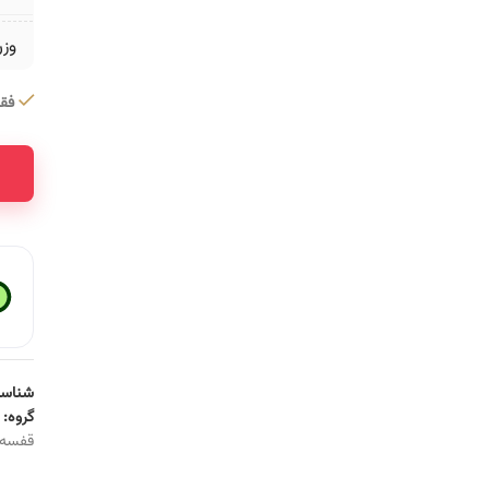
وز
فقط 1 عدد در 
ative:
شناسه
گروه:
قفسه