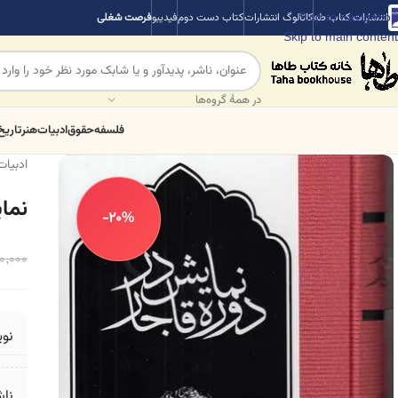
Skip to navigation
انتشارات کتاب طه
کاتالوگ انتشارات
کتاب دست دوم
فیدیبو
فرصت شغلی
Skip to main content
در همهٔ گروه‌ها
فلسفه
حقوق
ادبیات
هنر
تاریخ
ادبیات
نما
-20%
0,000
نو
ناش