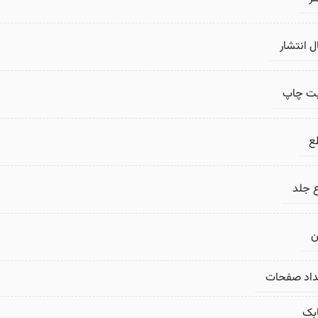
 انتشار
بت چاپ
ع
 جلد
ن
داد صفحات
بک