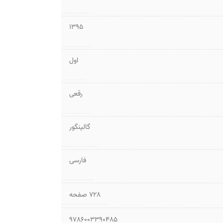
1395
اول
رقعی
گالینگور
فارسی
۷۲۸ صفحه
9786003390485