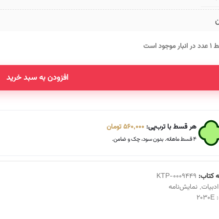
ن
انبار موجود است
افزودن به سبد خرید
Altern
هر قسط با ترب‌پی:
560,000
تومان
۴ قسط ماهانه. بدون سود، چک و ضامن.
 کتاب:
KTP-0009449
ادبیات
,
نمایش‌نامه
:
2030E