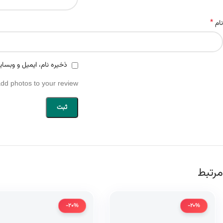
*
نام
ذخیره نام، ایمیل و وبسای
add photos to your review.
مرتبط
-20%
-20%