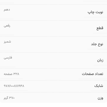
دهم
نوبت چاپ
رقعی
قطع
شمیز
نوع جلد
فارسی
زبان
تعداد صفحات
۳۲۸ صفحه
شابک
9786008111948
وزن
370 گرم