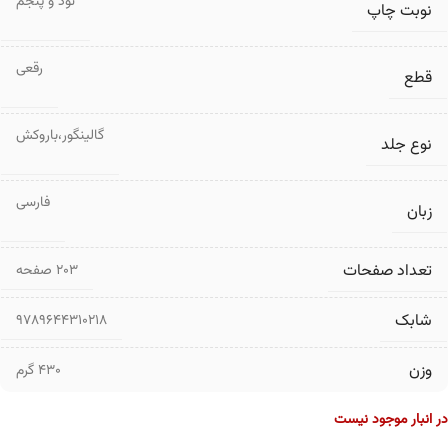
نود و پنجم
نوبت چاپ
رقعی
قطع
گالینگور،باروکش
نوع جلد
فارسی
زبان
تعداد صفحات
۲۰۳ صفحه
شابک
9789644310218
وزن
430 گرم
در انبار موجود نیست