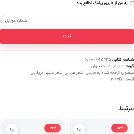
به من از طریق پیامک اطلاع بده
ثبت
شناسه کتاب:
KTP-0025435
گروه:
ادبیات
,
ادبیات جهان
موضوع:
ترجمه شده به فارسی
،
شعر عرفانی
،
شعر منثور آمریکایی
قفسه:
2027D
مرتبط
-20%
-50%