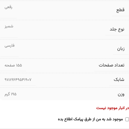
رقعی
قطع
شمیز
نوع جلد
فارسی
زبان
تعداد صفحات
۱۵۵ صفحه
شابک
9789649541907
وزن
195 گرم
در انبار موجود نیست
موجود شد به من از طرق پیامک اطلاع بده