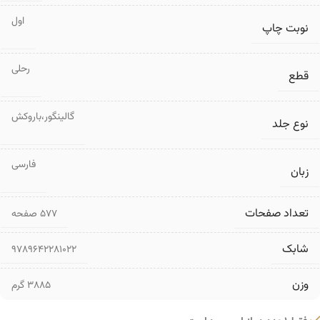
اول
نوبت چاپ
رحلی
قطع
گالینگور،باروکش
نوع جلد
فارسی
زبان
تعداد صفحات
۵۷۷ صفحه
شابک
9789642281022
وزن
3885 گرم