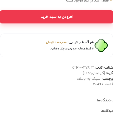
فقط 1 عدد در انبار موجود است
افزودن به سبد خرید
Alternative:
هر قسط با ترب‌پی:
1,000,000
تومان
۴ قسط ماهانه. بدون سود، چک و ضامن.
شناسه کتاب:
KTP-0037823
گروه:
[گروه‌بندی‌نشده]
برچسب:
سینک-به-باسلام
قفسه:
2003G
دیدگاه‌ها
دیدگاه‌ها