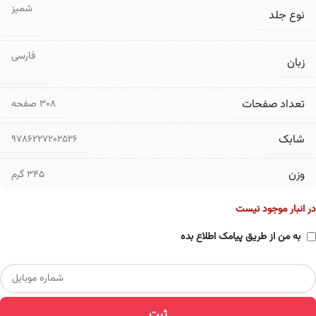
شمیز
نوع جلد
فارسی
زبان
تعداد صفحات
۳۰۸ صفحه
شابک
9786227202526
وزن
345 گرم
در انبار موجود نیست
به من از طریق پیامک اطلاع بده
ثبت