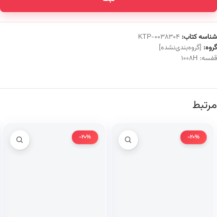
شناسه کتاب:
KTP-0038304
گروه:
[گروه‌بندی‌نشده]
قفسه:
1008H
مرتبط
-20%
-20%