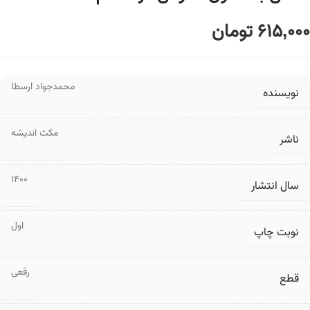
615,000
تومان
محمدجواد ارسطا
نویسنده
مکث اندیشه
ناشر
1400
سال انتشار
اول
نوبت چاپ
رقعی
قطع