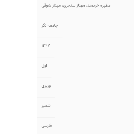
مطهره خردمند
،
مهناز سنجری
،
مهناز شوقی
جامعه نگر
1397
اول
وزیری
شمیز
فارسی