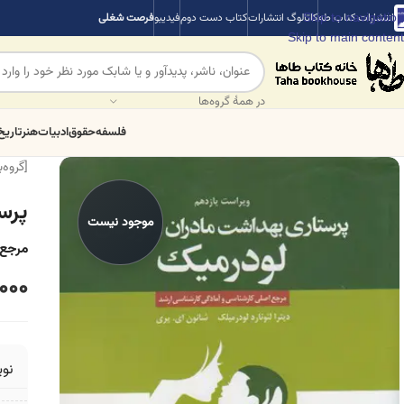
Skip to navigation
انتشارات کتاب طه
کاتالوگ انتشارات
کتاب دست دوم
فیدیبو
فرصت شغلی
Skip to main content
در همهٔ گروه‌ها
فلسفه
حقوق
ادبیات
هنر
تاریخ
[گروه‌
پرس
موجود نیست
مرجع 
000
نو