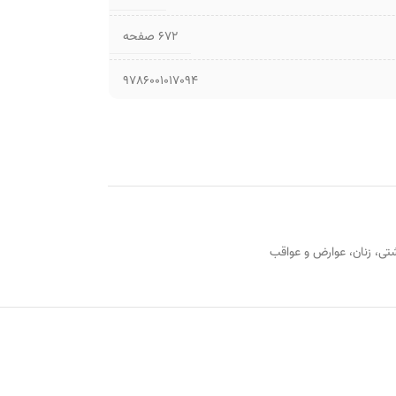
۶۷۲ صفحه
9786001017094
تی
،
زنان
،
عوارض و عواقب