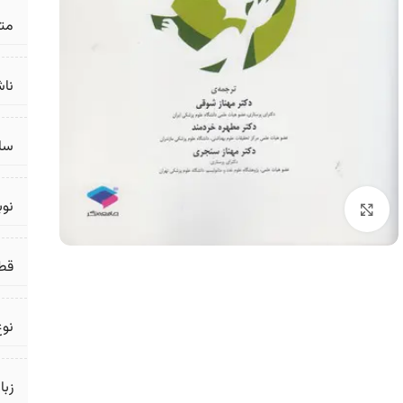
مت
ناش
سال
نو
برای بزرگنمایی کلیک کنید
قط
نوع
زبا