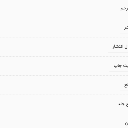
رجم
ر
 انتشار
بت چاپ
ع
 جلد
ن