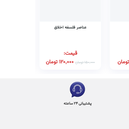
عناصر فلسفه اخلاق
متکلمان شیعه
ابوسهل و
قیمت:
قیم
ومان
120,000
تومان
00
150,000
تومان
120,000
تومان
پشتیبانی 24 ساعته