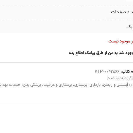
داد صفحات
بک
ار موجود نیست
جود شد به من از طرق پیامک اطلاع بده
 کتاب:
KTP-0042566
[گروه‌بندی‌نشده]
ع:
آبستنی و زایمان
،
بارداری
،
پرستاری
،
پرستاری و مراقبت
،
پزشکی زنان
،
خدمات بهداش