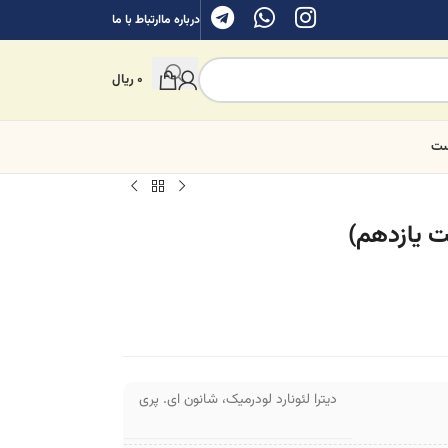
درباره ما
ارتباط با ما
0
ریال
ست
ت یازدهم)
دیترا لئونارد لودرمیک
،
شانون ای. پری