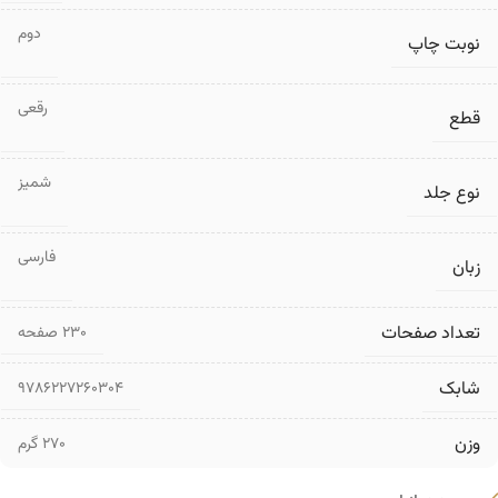
دوم
نوبت چاپ
رقعی
قطع
شمیز
نوع جلد
فارسی
زبان
تعداد صفحات
۲۳۰ صفحه
شابک
9786227260304
وزن
270 گرم