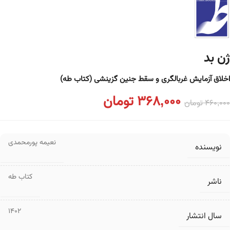
ژن بد
اخلاق آزمایش غربالگری و سقط جنین گزینشی (کتاب طه)
368,000
تومان
460,000
تومان
نعیمه پورمحمدی
نویسنده
کتاب طه
ناشر
1402
سال انتشار