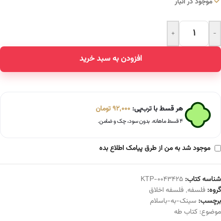
موجود در انبار
+
-
Alternative:
افزودن به سبد خرید
هر قسط با ترب‌پی:
92,000
تومان
۴ قسط ماهانه. بدون سود، چک و ضامن.
موجود شد به من از طرق پیامک اطلاع بده
شناسه کتاب:
KTP-0043425
گروه:
فلسفه
,
فلسفه اخلاق
برچسب:
سینک-به-باسلام
موضوع:
کتاب طه