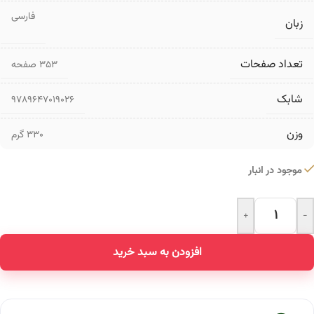
فارسی
زبان
تعداد صفحات
۳۵۳ صفحه
شابک
9789647019026
وزن
330 گرم
موجود در انبار
+
-
Alternative:
افزودن به سبد خرید