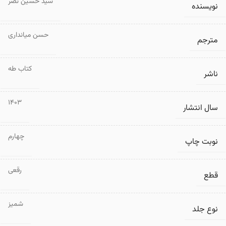
سید حسین نصر
نویسنده
حسن میانداری
مترجم
کتاب طه
ناشر
1403
سال انتشار
چهارم
نوبت چاپ
رقعی
قطع
شمیز
نوع جلد