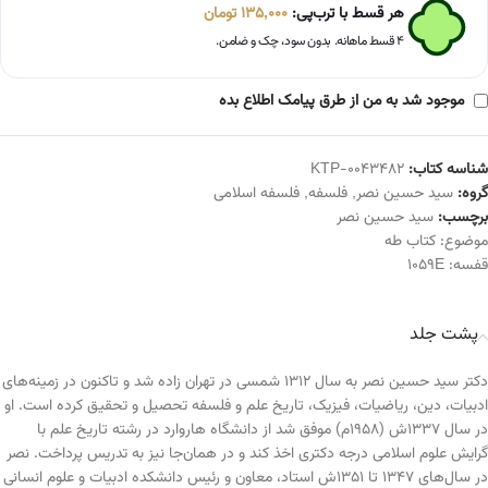
هر قسط با ترب‌پی:
135,000
تومان
۴ قسط ماهانه. بدون سود، چک و ضامن.
موجود شد به من از طرق پیامک اطلاع بده
شناسه کتاب:
KTP-0043482
گروه:
سید حسین نصر
,
فلسفه
,
فلسفه اسلامی
برچسب:
سید حسین نصر
موضوع:
کتاب طه
قفسه:
1059E
پشت جلد
دکتر سید حسین نصر به سال ۱۳۱۲ شمسی در تهران زاده شد و تاکنون در زمینه‌های
ادبیات، دین، ریاضیات، فیزیک، تاریخ علم و فلسفه تحصیل و تحقیق کرده است. او
در سال ۱۳۳۷ش (۱۹۵۸م) موفق شد از دانشگاه هاروارد در رشته تاریخ علم با
گرایش علوم اسلامی درجه دکتری اخذ کند و در همان‌جا نیز به تدریس پرداخت. نصر
در سال‌های ۱۳۴۷ تا ۱۳۵۱ش استاد، معاون و رئیس دانشکده ادبیات و علوم انسانی