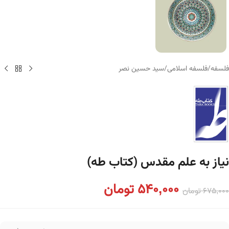
فلسفه
/
فلسفه اسلامی
/
سید حسین نصر
نیاز به علم مقدس (کتاب طه)
540,000
تومان
675,000
تومان