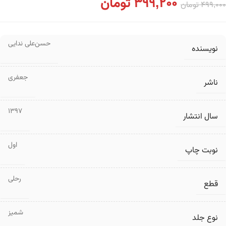
399,200
تومان
499,000
تومان
حسن‌علی ندایی
نویسنده
جعفری
ناشر
1397
سال انتشار
اول
نوبت چاپ
رحلی
قطع
شمیز
نوع جلد