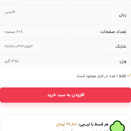
فارسی
زبان
تعداد صفحات
۶۲۸ صفحه
شابک
9786003220553
وزن
1350 گرم
فقط 1 عدد در انبار موجود است
افزودن به سبد خرید
Alternative:
هر قسط با ترب‌پی:
99,800
تومان