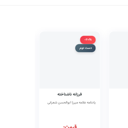
-20%
-20%
دست دوم
فرزانه ناشناخته
منیه ا
یادنامه علامه میرزا ابوالحسن شعرانی
فی ادب المفید والم
قیمت:
قیم