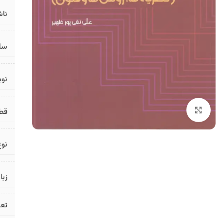
ناش
سال
نو
برای بزرگنمایی کلیک کنید
قط
نوع
زبا
تع