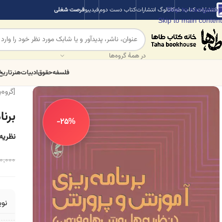
Skip to navigation
انتشارات کتاب طه
کاتالوگ انتشارات
کتاب دست دوم
فیدیبو
فرصت شغلی
Skip to main content
در همهٔ گروه‌ها
فلسفه
حقوق
ادبیات
هنر
تاریخ
[گروه‌
برن
-25%
نظریه
0,000
نو