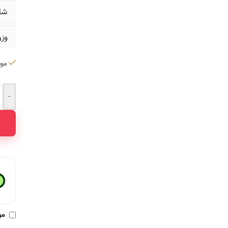
شا
وز
موج
-
ative:
مو