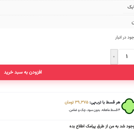
بک
ن
ود در انبار
+
Altern
افزودن به سبد خرید
هر قسط با ترب‌پی:
39,375
تومان
۴ قسط ماهانه. بدون سود، چک و ضامن.
جود شد به من از طرق پیامک اطلاع بده