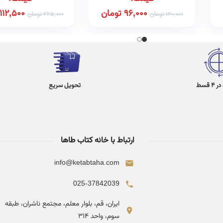
96,000
تومان
112,500
120,000
تومان
225,000
تومان
 قسط
تحویل سریع
ارتباط با خانه کتاب طاها
info@ketabtaha.com
025-37842039
ایران، قم، بلوار معلم، مجتمع ناشران، طبقه
سوم، واحد ۳۱۴