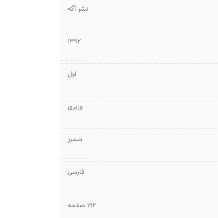
نشر آگه
1392
اول
وزیری
شمیز
فارسی
۱۹۲ صفحه