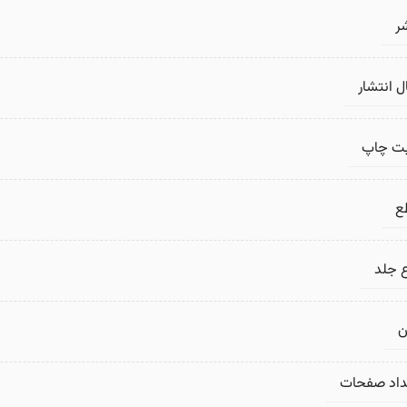
ر
 انتشار
بت چاپ
ع
 جلد
ن
داد صفحات